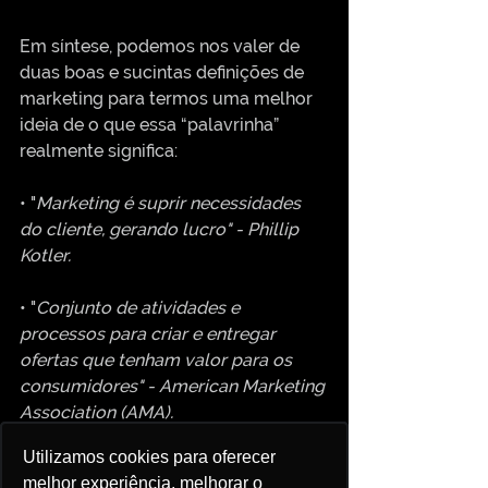
Em síntese, podemos nos valer de 
duas boas e sucintas definições de 
marketing para termos uma melhor 
ideia de o que essa “palavrinha” 
realmente significa:
• "
Marketing é suprir necessidades 
do cliente, gerando lucro" - Phillip 
Kotler.
• "
Conjunto de atividades e 
processos para criar e entregar 
ofertas que tenham valor para os 
consumidores" - American Marketing 
Association (AMA).
Utilizamos cookies para oferecer
Utilizamos cookies para oferecer
Utilizamos cookies para oferecer
Adquira agora o seu exemplar do 
melhor experiência, melhorar o
melhor experiência, melhorar o
melhor experiência, melhorar o