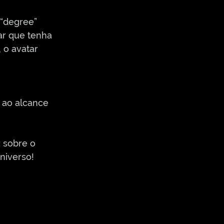
 “degree” 
ar que tenha 
 o avatar 
 
 ao alcance 
z sobre o 
niverso!