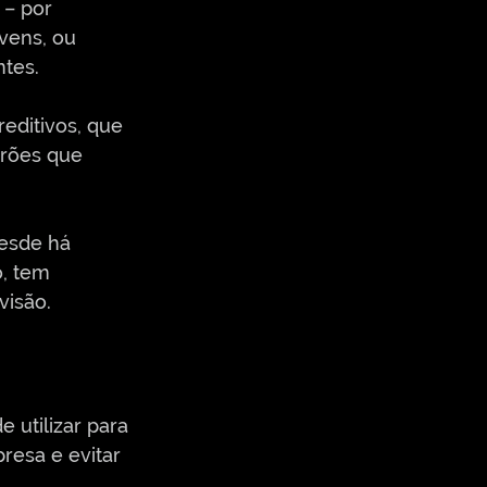
– por 
ens, ou 
tes.
ditivos, que 
drões que 
desde há 
, tem 
visão.
utilizar para 
resa e evitar 