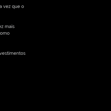
a vez que o 
ez mais 
como 
nvestimentos 