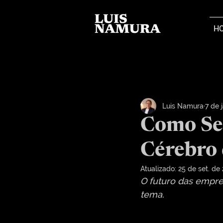
H
Luis Namura
7 de 
Como Se
Cérebro
Atualizado:
25 de set. de
O futuro das empres
tema.