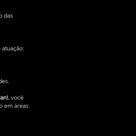
o das 
e atuação;
des.
an!,
 você 
o em áreas 