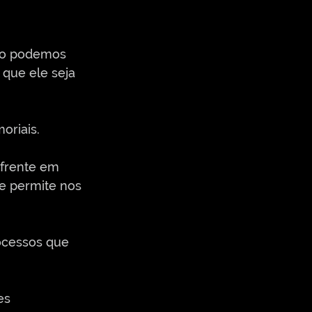
não podemos 
que ele seja 
riais. 
frente em 
e permite nos 
ocessos que 
es 