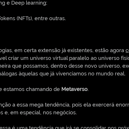
ng e Deep learning;
okens (NFTs), entre outras.
gias, em certa extensão já existentes, estão agora 
c
vel criar um universo virtual paralelo ao universo fís
neira que possamos, dentro desse novo universo, ex
nálogas àquelas que já vivenciamos no mundo real. 
ue estamos chamando de 
Metaverso
.
enção a essa mega tendência, pois ela exercerá eno
s e, em especial, nos negócios. 
essa é uma tendência que irá se consolidar nos pró