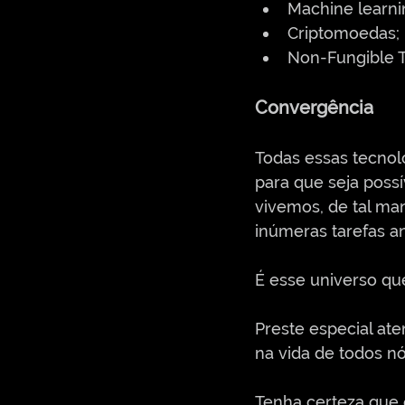
Machine learni
Criptomoedas;
Non-Fungible T
Convergência
Todas essas tecnolo
para que seja possí
vivemos, de tal ma
inúmeras tarefas a
É esse universo q
Preste especial at
na vida de todos nó
Tenha certeza que 