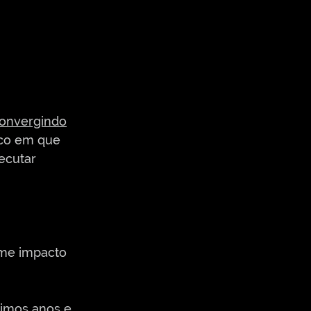
onvergindo
ico em que 
ecutar 
rme impacto 
ximos anos e 