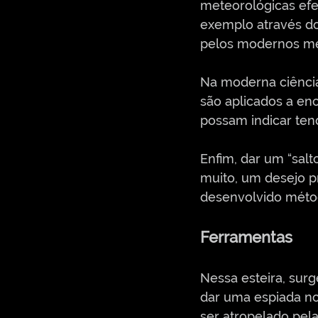
meteorológicas efe
exemplo através d
pelos modernos mé
Na moderna ciência
são aplicados a en
possam indicar tend
Enfim, dar um “salt
muito, um desejo p
desenvolvido métod
Ferramentas
Nessa esteira, sur
dar uma espiada no
ser atropelado pel