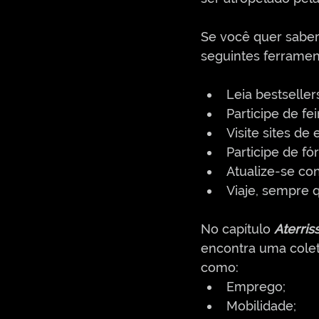
Se você quer saber
seguintes ferrament
Leia bestselle
Participe de fe
Visite sites d
Participe de f
Atualize-se co
Viaje, sempre q
No capítulo 
Aterri
encontra uma colet
como:
Emprego;
Mobilidade;