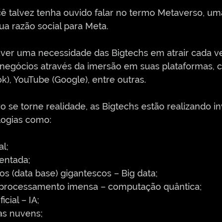
 talvez tenha ouvido falar no termo Metaverso, um
a razão social para Meta. 
aver uma necessidade das Bigtechs em atrair cada v
 negócios através da imersão em suas plataformas, 
), YouTube (Google), entre outras.
o se torne realidade, as Bigtechs estão realizando i
logias como:
al;
entada;
s (data base) gigantescos – Big data;
 processamento imensa – computação quântica;
icial – IA;
s nuvens;